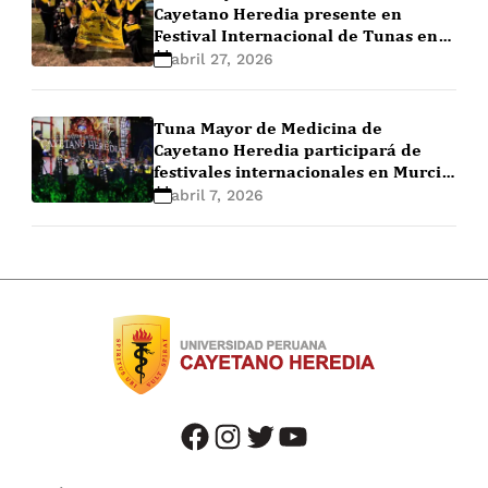
Cayetano Heredia presente en
Festival Internacional de Tunas en
España
abril 27, 2026
Tuna Mayor de Medicina de
Cayetano Heredia participará de
festivales internacionales en Murcia,
España
abril 7, 2026
facebook
instagram
twitter
youtube