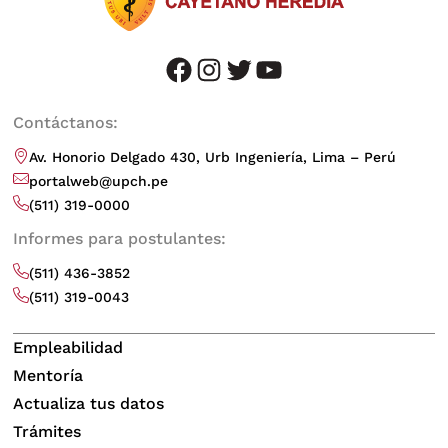
facebook
instagram
twitter
youtube
Contáctanos:
Av. Honorio Delgado 430, Urb Ingeniería, Lima – Perú
portalweb@upch.pe
(511) 319-0000
Informes para postulantes:
(511) 436-3852
(511) 319-0043
Empleabilidad
Mentoría
Actualiza tus datos
Trámites