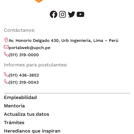
facebook
instagram
twitter
youtube
Contáctanos:
Av. Honorio Delgado 430, Urb Ingeniería, Lima – Perú
portalweb@upch.pe
(511) 319-0000
Informes para postulantes:
(511) 436-3852
(511) 319-0043
Empleabilidad
Mentoría
Actualiza tus datos
Trámites
Heredianos que inspiran