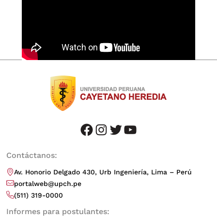
facebook
instagram
twitter
youtube
Contáctanos:
Av. Honorio Delgado 430, Urb Ingeniería, Lima – Perú
portalweb@upch.pe
(511) 319-0000
Informes para postulantes: