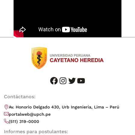
facebook
instagram
twitter
youtube
Contáctanos:
Av. Honorio Delgado 430, Urb Ingeniería, Lima – Perú
portalweb@upch.pe
(511) 319-0000
Informes para postulantes: