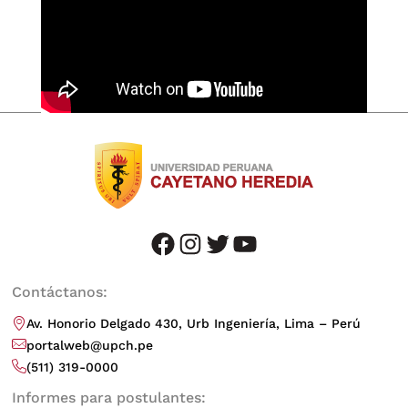
facebook
instagram
twitter
youtube
Contáctanos:
Av. Honorio Delgado 430, Urb Ingeniería, Lima – Perú
portalweb@upch.pe
(511) 319-0000
Informes para postulantes: